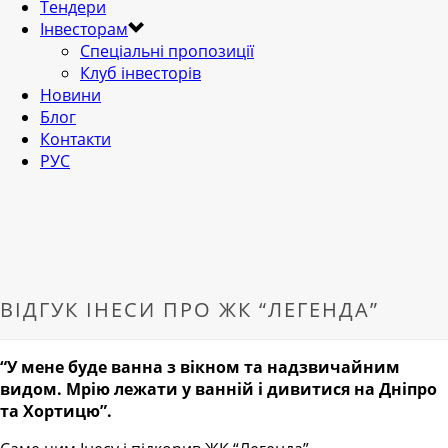
Тендери
Інвесторам
Спеціальні пропозиції
Клуб інвесторів
Новини
Блог
Контакти
РУС
ВІДГУК ІНЕСИ ПРО ЖК “ЛЕГЕНДА”
“У мене буде ванна з вікном та надзвичайним
видом. Мрію лежати у ванній і дивитися на Дніпро
та Хортицю”.