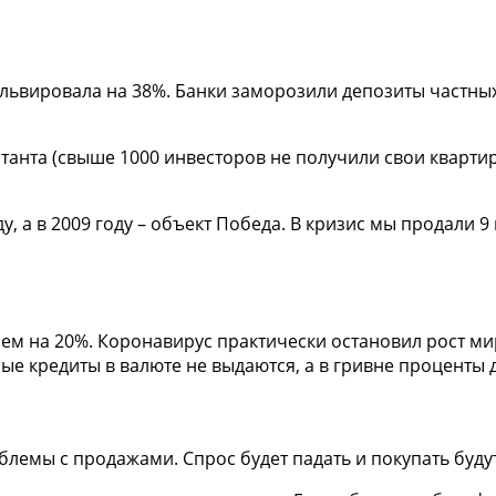
вальвировала на 38%. Банки заморозили депозиты частных
нта (свыше 1000 инвесторов не получили свои квартиры).
ду, а в 2009 году – объект Победа. В кризис мы продали 
ем на 20%. Коронавирус практически остановил рост ми
е кредиты в валюте не выдаются, а в гривне проценты до
блемы с продажами. Спрос будет падать и покупать будут 