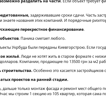
возможно разделить на части
. Если объект требует ф
кредитованные,
задерживавшие сроки сдачи. Часть зас
 знаете названия этих компаний. И порядочные риэлто
пускающие перекрестное финансирование
.
 объектов
. Паника сметает любого.
екты Укрбуда были переданы Киевгорстрою. Если госуда
кое жильё
. Люди не хотят жить в старом формате с ни
 долларов. Компании, продающие по 13500 грн за м2 раб
 строительства.
Особенно это касается застройщиков 
атых проектов на ранней стадии.
%, дальше только монтаж фасада и ремонт мест общего п
ейчас мы строим 1 секцию из 105 квартир, которая сама 