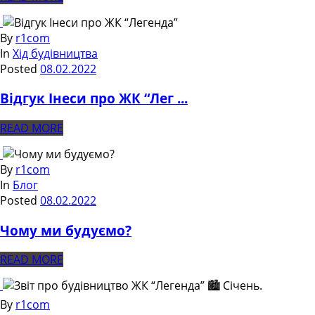
By
r1com
In
Хід будівництва
Posted
08.02.2022
Відгук Інеси про ЖК “Лег ...
READ MORE
By
r1com
In
Блог
Posted
08.02.2022
Чому ми будуємо?
READ MORE
By
r1com