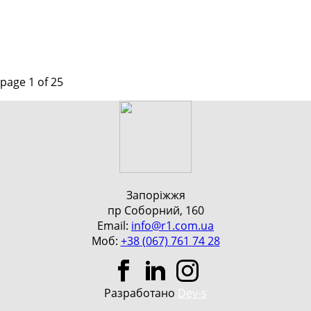
page
1
of
25
Запоріжжя
пр Соборний, 160
Email:
info@r1.com.ua
Моб:
+38 (067) 761 74 28
Разработано
Dev-s