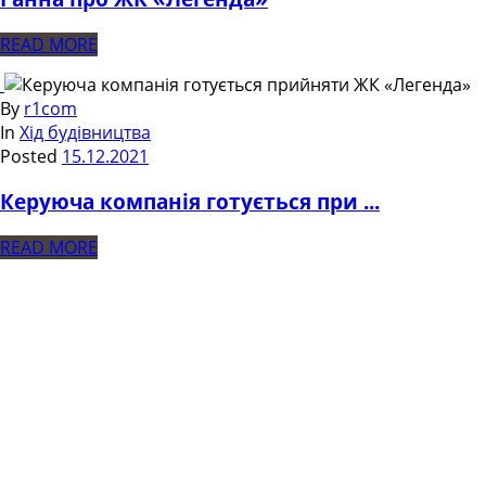
READ MORE
By
r1com
In
Хід будівництва
Posted
15.12.2021
Керуюча компанія готується при ...
READ MORE