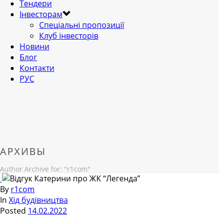
Тендери
Інвесторам
Спеціальні пропозиції
Клуб інвесторів
Новини
Блог
Контакти
РУС
АРХИВЫ
Author Archive for: "r1com"
By
r1com
In
Хід будівництва
Posted
14.02.2022